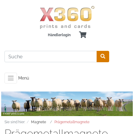
Händlerlogin
Menü
Sie sind hier:
Magnete
Prägemetallmagnete
Prägemetallmagnete