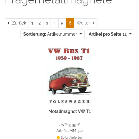
Zurück
Zurück
1
2
3
4
5
6
Weiter
Sortierung:
Artikelnummer
Artikel pro Seite
12
Metallmagnet VW T1
UVP: 3,95 €
Art.-Nr.: MM 312
Sofort lieferbar