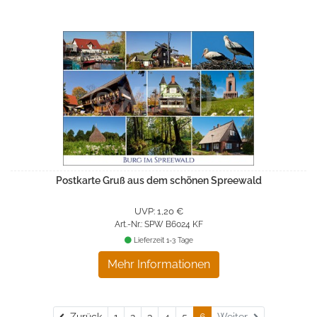
Postkarte Gruß aus dem schönen Spreewald
UVP: 1,20 €
Art.-Nr.: SPW B6024 KF
Lieferzeit 1-3 Tage
Mehr Informationen
Zurück
Zurück
1
2
3
4
5
6
Weiter