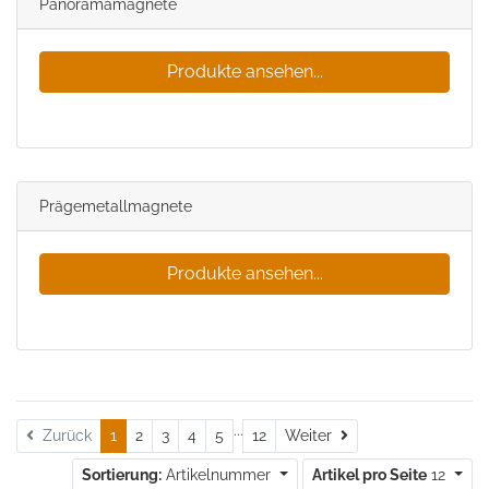
Panoramamagnete
Produkte ansehen...
Prägemetallmagnete
Produkte ansehen...
...
Weiter
Zurück
1
2
3
4
5
12
Weiter
Sortierung:
Artikelnummer
Artikel pro Seite
12