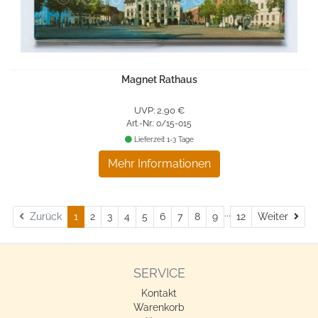
Magnet Rathaus
UVP: 2,90 €
Art.-Nr.: 0/15-015
Lieferzeit 1-3 Tage
Mehr Informationen
...
Wei
Zurück
1
2
3
4
5
6
7
8
9
12
Weiter
SERVICE
Kontakt
Warenkorb