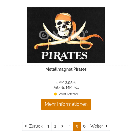
Metallmagnet Pirates
UVP: 3,95 €
Art.-Nr.: MM 301
Sofort lieferbar
Mehr Informationen
Zurück
Weiter
Zurück
1
2
3
4
5
6
Weiter