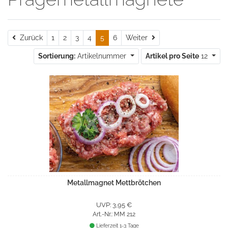
Zurück
Weiter
Zurück
1
2
3
4
5
6
Weiter
Sortierung:
Artikelnummer
Artikel pro Seite
12
Metallmagnet Mettbrötchen
UVP: 3,95 €
Art.-Nr.: MM 212
Lieferzeit 1-3 Tage