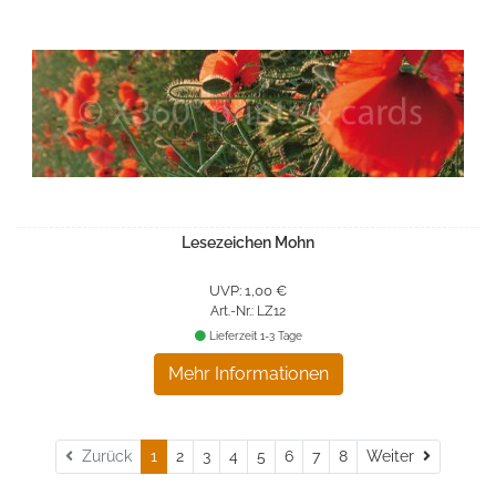
Lesezeichen Mohn
UVP: 1,00 €
Art.-Nr.: LZ12
Lieferzeit 1-3 Tage
Mehr Informationen
Weiter
Zurück
1
2
3
4
5
6
7
8
Weiter