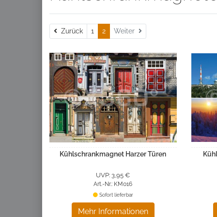
Zurück
Zurück
1
2
Weiter
Kühlschrankmagnet Harzer Türen
Küh
UVP: 3,95 €
Art.-Nr.: KM016
Sofort lieferbar
Mehr Informationen