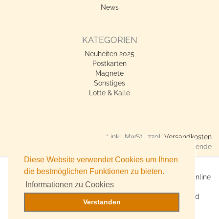
News
KATEGORIEN
Neuheiten 2025
Postkarten
Magnete
Sonstiges
Lotte & Kalle
* inkl. MwSt., zzgl.
Versandkosten
Verkauf nur an Gewerbetreibende
Diese Website verwendet Cookies um Ihnen
die bestmöglichen Funktionen zu bieten.
X360° Postkarten-Shop - Geschenkideen für alle Anlässe online
Informationen zu Cookies
kaufen
Online Versand für Trend-Produkte, Lifestyle-Artikel und
Verstanden
Accessoires
Witzige, originelle Geschenke bestellen