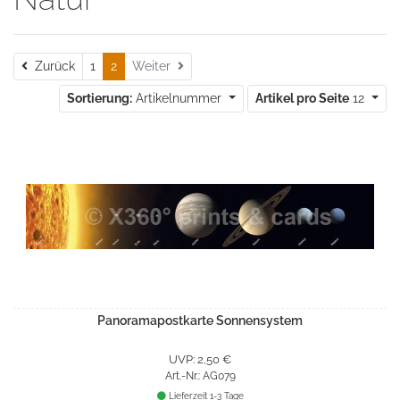
Zurück
Zurück
1
2
Weiter
Sortierung:
Artikelnummer
Artikel pro Seite
12
Panoramapostkarte Sonnensystem
UVP: 2,50 €
Art.-Nr.: AG079
Lieferzeit 1-3 Tage