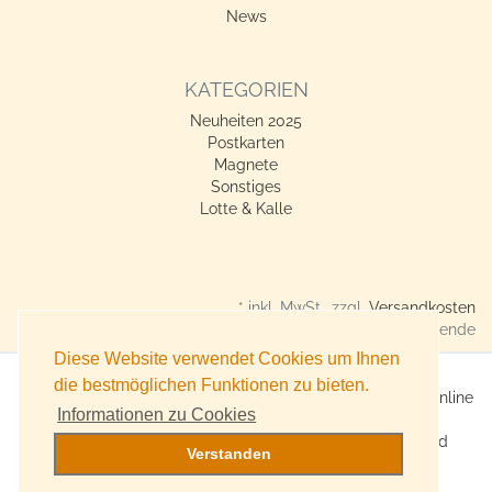
News
KATEGORIEN
Neuheiten 2025
Postkarten
Magnete
Sonstiges
Lotte & Kalle
* inkl. MwSt., zzgl.
Versandkosten
Verkauf nur an Gewerbetreibende
Diese Website verwendet Cookies um Ihnen
die bestmöglichen Funktionen zu bieten.
X360° Postkarten-Shop - Geschenkideen für alle Anlässe online
Informationen zu Cookies
kaufen
Online Versand für Trend-Produkte, Lifestyle-Artikel und
Verstanden
Accessoires
Witzige, originelle Geschenke bestellen