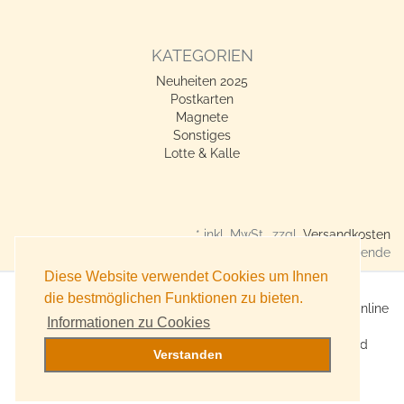
KATEGORIEN
Neuheiten 2025
Postkarten
Magnete
Sonstiges
Lotte & Kalle
* inkl. MwSt., zzgl.
Versandkosten
Verkauf nur an Gewerbetreibende
Diese Website verwendet Cookies um Ihnen
die bestmöglichen Funktionen zu bieten.
X360° Postkarten-Shop - Geschenkideen für alle Anlässe online
Informationen zu Cookies
kaufen
Online Versand für Trend-Produkte, Lifestyle-Artikel und
Verstanden
Accessoires
Witzige, originelle Geschenke bestellen