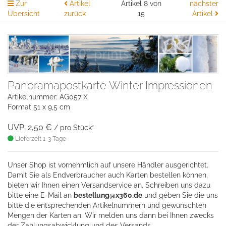
Zur
Artikel
Artikel 8 von
nächster
Übersicht
zurück
15
Artikel
Panoramapostkarte Winter Impressionen
Artikelnummer: AG057 X
Format 51 x 9,5 cm
UVP: 2,50 €
/ pro Stück*
Lieferzeit 1-3 Tage
Unser Shop ist vornehmlich auf unsere Händler ausgerichtet.
Damit Sie als Endverbraucher auch Karten bestellen können,
bieten wir Ihnen einen Versandservice an. Schreiben uns dazu
bitte eine
E-Mail an
bestellung@x360.de
und geben Sie die uns
bitte die entsprechenden Artikelnummern und gewünschten
Mengen der Karten an. Wir melden uns dann bei Ihnen zwecks
der Zahlungsabwicklung und des Versands.