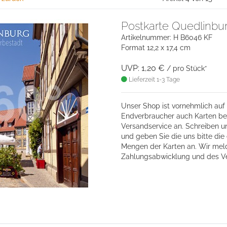
Postkarte Quedlinbu
Artikelnummer: H B6046 KF
Format 12,2 x 17,4 cm
UVP: 1,20 €
/ pro Stück*
Lieferzeit 1-3 Tage
Unser Shop ist vornehmlich auf 
Endverbraucher auch Karten bes
Versandservice an. Schreiben u
und geben Sie die uns bitte d
Mengen der Karten an. Wir mel
Zahlungsabwicklung und des V