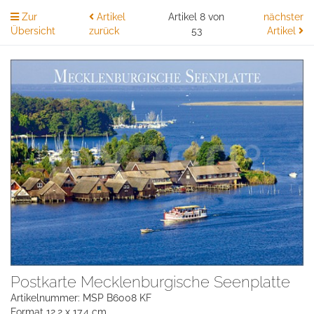
Zur
Artikel
Artikel 8 von
nächster
Übersicht
zurück
53
Artikel
Postkarte Mecklenburgische Seenplatte
Artikelnummer: MSP B6008 KF
Format 12,2 x 17,4 cm