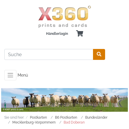
Händlerlogin
Menü
Sie sind hier:
Postkarten
B6 Postkarten
Bundesländer
Mecklenburg-Vorpommern
Bad Doberan