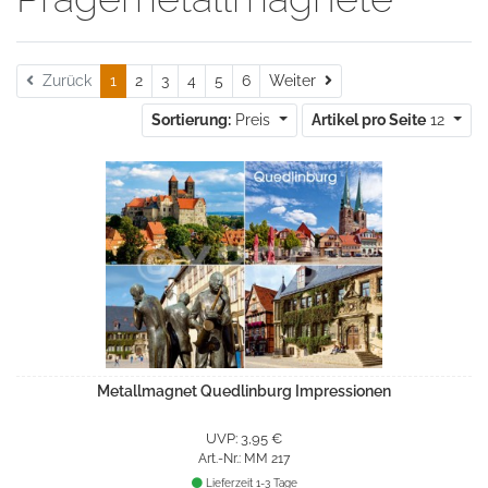
Weiter
Zurück
1
2
3
4
5
6
Weiter
Sortierung:
Preis
Artikel pro Seite
12
Metallmagnet Quedlinburg Impressionen
UVP: 3,95 €
Art.-Nr.: MM 217
Lieferzeit 1-3 Tage