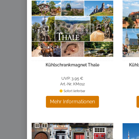
Kühlschrankmagnet Thale
Kühl
UVP: 3,95 €
Art.-Nr.: KM012
Sofort lieferbar
Mehr Informationen