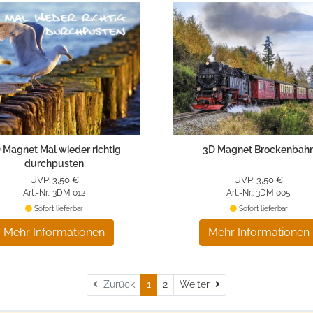
 Magnet Mal wieder richtig
3D Magnet Brockenbah
durchpusten
UVP: 3,50 €
UVP: 3,50 €
Art.-Nr.: 3DM 012
Art.-Nr.: 3DM 005
Sofort lieferbar
Sofort lieferbar
Mehr Informationen
Mehr Informationen
Weiter
Zurück
1
2
Weiter