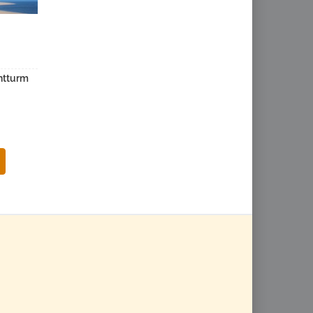
htturm