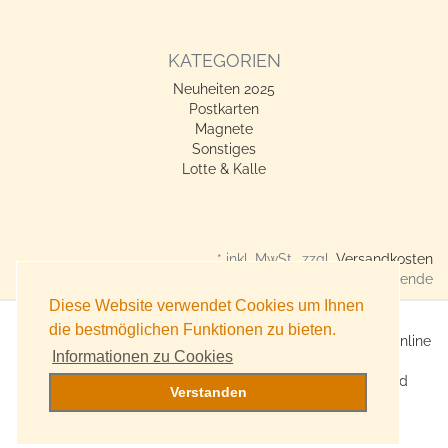
KATEGORIEN
Neuheiten 2025
Postkarten
Magnete
Sonstiges
Lotte & Kalle
* inkl. MwSt., zzgl.
Versandkosten
Verkauf nur an Gewerbetreibende
Diese Website verwendet Cookies um Ihnen
die bestmöglichen Funktionen zu bieten.
X360° Postkarten-Shop - Geschenkideen für alle Anlässe online
Informationen zu Cookies
kaufen
Online Versand für Trend-Produkte, Lifestyle-Artikel und
Verstanden
Accessoires
Witzige, originelle Geschenke bestellen