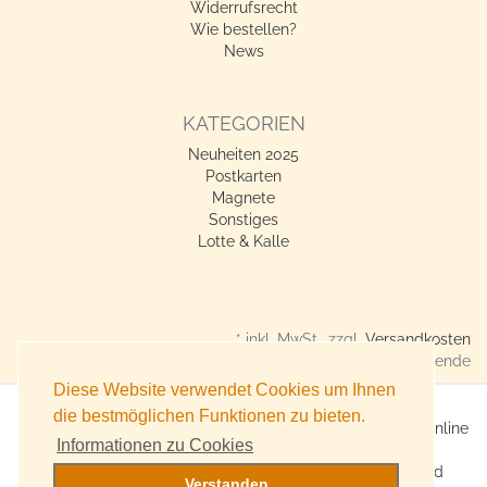
Widerrufsrecht
Wie bestellen?
News
KATEGORIEN
Neuheiten 2025
Postkarten
Magnete
Sonstiges
Lotte & Kalle
* inkl. MwSt., zzgl.
Versandkosten
Verkauf nur an Gewerbetreibende
Diese Website verwendet Cookies um Ihnen
die bestmöglichen Funktionen zu bieten.
X360° Postkarten-Shop - Geschenkideen für alle Anlässe online
Informationen zu Cookies
kaufen
Online Versand für Trend-Produkte, Lifestyle-Artikel und
Verstanden