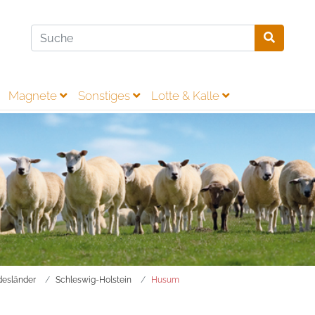
Magnete
Sonstiges
Lotte & Kalle
esländer
Schleswig-Holstein
Husum