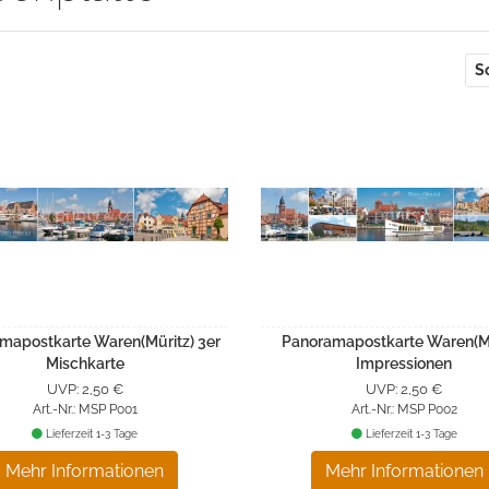
S
mapostkarte Waren(Müritz) 3er
Panoramapostkarte Waren(Mü
Mischkarte
Impressionen
UVP: 2,50 €
UVP: 2,50 €
Art.-Nr.: MSP P001
Art.-Nr.: MSP P002
Lieferzeit 1-3 Tage
Lieferzeit 1-3 Tage
Mehr Informationen
Mehr Informationen