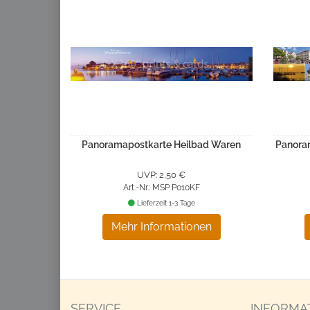
Panoramapostkarte Heilbad Waren
Panora
UVP: 2,50 €
Art.-Nr.: MSP P010KF
Lieferzeit 1-3 Tage
Mehr Informationen
SERVICE
INFORMA