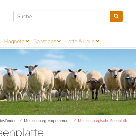
Magnete
Sonstiges
Lotte & Kalle
esländer
Mecklenburg-Vorpommern
Mecklenburgische Seenplatte
enplatte