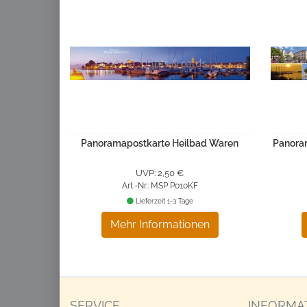
Panoramapostkarte Heilbad Waren
Panora
UVP: 2,50 €
Art.-Nr.: MSP P010KF
Lieferzeit 1-3 Tage
Mehr Informationen
SERVICE
INFORMA