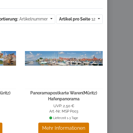
ortierung:
Artikelnummer
Artikel pro Seite
12
ritz)
Panoramapostkarte Waren(Müritz)
Hafenpanorama
UVP: 2,50 €
Art.-Nr.: MSP P003
Lieferzeit 1-3 Tage
Mehr Informationen