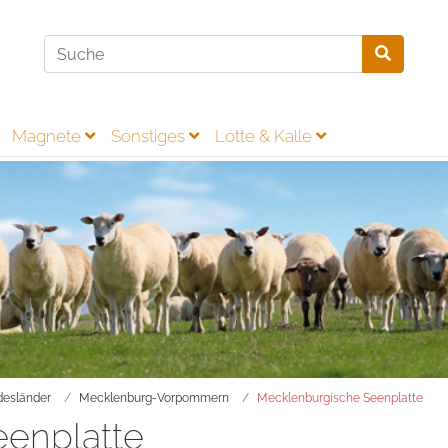
Magnete
Sonstiges
Lotte & Kalle
esländer
Mecklenburg-Vorpommern
Mecklenburgische Seenplatte
enplatte