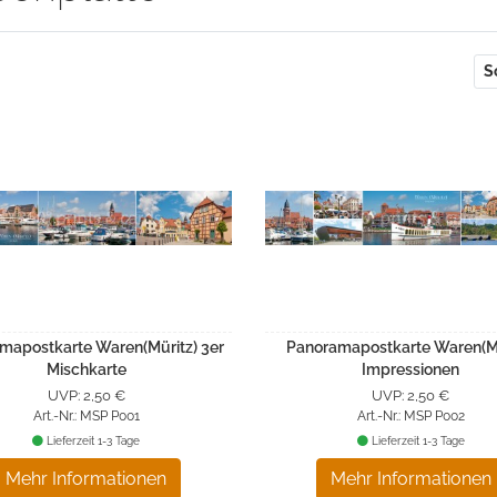
S
mapostkarte Waren(Müritz) 3er
Panoramapostkarte Waren(Mü
Mischkarte
Impressionen
UVP: 2,50 €
UVP: 2,50 €
Art.-Nr.: MSP P001
Art.-Nr.: MSP P002
Lieferzeit 1-3 Tage
Lieferzeit 1-3 Tage
Mehr Informationen
Mehr Informationen