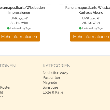
oramapostkarte Wiesbaden
Panoramapostkarte Wiesb
Impressionen
Kurhaus Abend
UVP: 2,50 €
UVP: 2,50 €
Art.-Nr.: WI10
Art.-Nr.: WI03
Lieferzeit 1-3 Tage
Lieferzeit 1-3 Tage
Mehr Informationen
Mehr Informationen
TIONEN
KATEGORIEN
Neuheiten 2025
Postkarten
Magnete
 Kosten
Sonstiges
ht
Lotte & Kalle
n?