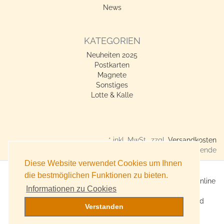
News
KATEGORIEN
Neuheiten 2025
Postkarten
Magnete
Sonstiges
Lotte & Kalle
* inkl. MwSt., zzgl.
Versandkosten
Verkauf nur an Gewerbetreibende
Diese Website verwendet Cookies um Ihnen
die bestmöglichen Funktionen zu bieten.
X360° Postkarten-Shop - Geschenkideen für alle Anlässe online
Informationen zu Cookies
kaufen
Online Versand für Trend-Produkte, Lifestyle-Artikel und
Verstanden
Accessoires
Witzige, originelle Geschenke bestellen