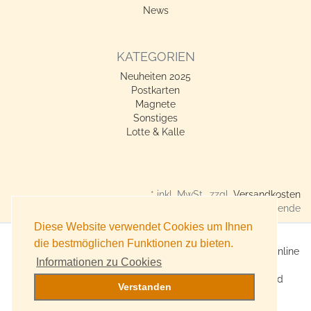
News
KATEGORIEN
Neuheiten 2025
Postkarten
Magnete
Sonstiges
Lotte & Kalle
* inkl. MwSt., zzgl.
Versandkosten
Verkauf nur an Gewerbetreibende
Diese Website verwendet Cookies um Ihnen
die bestmöglichen Funktionen zu bieten.
X360° Postkarten-Shop - Geschenkideen für alle Anlässe online
Informationen zu Cookies
kaufen
Online Versand für Trend-Produkte, Lifestyle-Artikel und
Verstanden
Accessoires
Witzige, originelle Geschenke bestellen