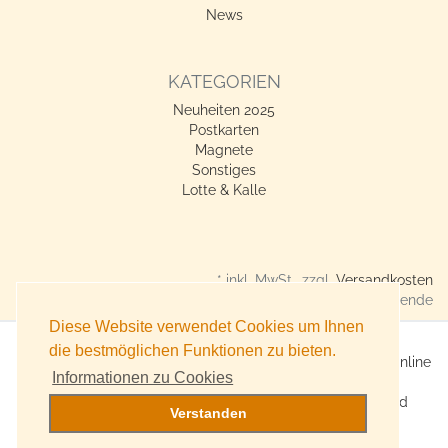
News
KATEGORIEN
Neuheiten 2025
Postkarten
Magnete
Sonstiges
Lotte & Kalle
* inkl. MwSt., zzgl.
Versandkosten
Verkauf nur an Gewerbetreibende
Diese Website verwendet Cookies um Ihnen
die bestmöglichen Funktionen zu bieten.
X360° Postkarten-Shop - Geschenkideen für alle Anlässe online
Informationen zu Cookies
kaufen
Online Versand für Trend-Produkte, Lifestyle-Artikel und
Verstanden
Accessoires
Witzige, originelle Geschenke bestellen