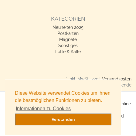
KATEGORIEN
Neuheiten 2025
Postkarten
Magnete
Sonstiges
Lotte & Kalle
* inkl. MwSt., zzgl.
Versandkosten
Verkauf nur an Gewerbetreibende
Diese Website verwendet Cookies um Ihnen
die bestmöglichen Funktionen zu bieten.
X360° Postkarten-Shop - Geschenkideen für alle Anlässe online
Informationen zu Cookies
kaufen
Online Versand für Trend-Produkte, Lifestyle-Artikel und
Verstanden
Accessoires
Witzige, originelle Geschenke bestellen