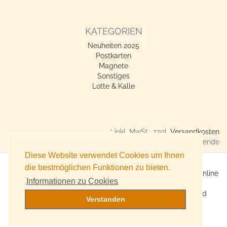
KATEGORIEN
Neuheiten 2025
Postkarten
Magnete
Sonstiges
Lotte & Kalle
* inkl. MwSt., zzgl.
Versandkosten
Verkauf nur an Gewerbetreibende
Diese Website verwendet Cookies um Ihnen
die bestmöglichen Funktionen zu bieten.
X360° Postkarten-Shop - Geschenkideen für alle Anlässe online
Informationen zu Cookies
kaufen
Online Versand für Trend-Produkte, Lifestyle-Artikel und
Verstanden
Accessoires
Witzige, originelle Geschenke bestellen