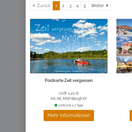
Weiter
Zurück
1
2
3
4
5
Weiter
Postkarte Zeit vergessen
UVP: 1,20 €
Art.-Nr.: MSP B6038 KF
Lieferzeit 1-3 Tage
Mehr Informationen