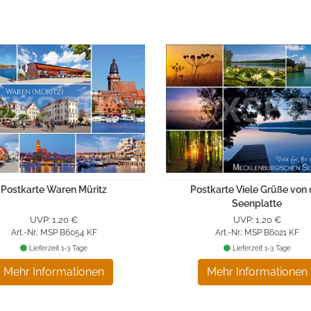
Postkarte Waren Müritz
Postkarte Viele Grüße von 
Seenplatte
UVP: 1,20 €
UVP: 1,20 €
Art.-Nr.: MSP B6054 KF
Art.-Nr.: MSP B6021 KF
Lieferzeit 1-3 Tage
Lieferzeit 1-3 Tage
Mehr Informationen
Mehr Informationen