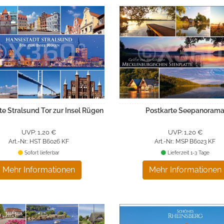
te Stralsund Tor zur Insel Rügen
Postkarte Seepanoram
UVP: 1,20 €
UVP: 1,20 €
Art.-Nr.: HST B6026 KF
Art.-Nr.: MSP B6023 KF
Sofort lieferbar
Lieferzeit 1-3 Tage
Mehr Informationen
Mehr Informationen