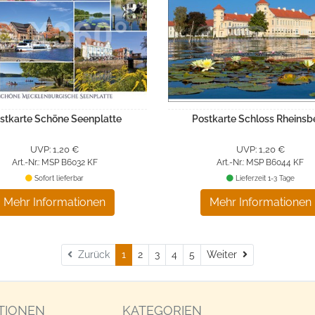
stkarte Schöne Seenplatte
Postkarte Schloss Rheinsb
UVP: 1,20 €
UVP: 1,20 €
Art.-Nr.: MSP B6032 KF
Art.-Nr.: MSP B6044 KF
Sofort lieferbar
Lieferzeit 1-3 Tage
Mehr Informationen
Mehr Informationen
Weiter
Zurück
1
2
3
4
5
Weiter
TIONEN
KATEGORIEN