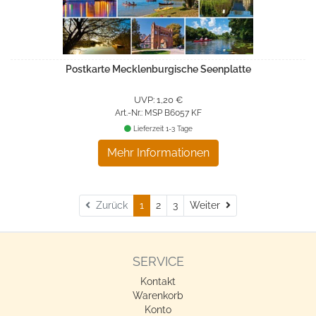
Postkarte Mecklenburgische Seenplatte
UVP: 1,20 €
Art.-Nr.: MSP B6057 KF
Lieferzeit 1-3 Tage
Mehr Informationen
Weiter
Zurück
1
2
3
Weiter
SERVICE
Kontakt
Warenkorb
Konto