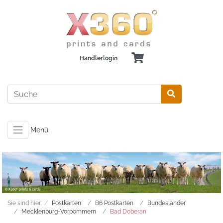
Händlerlogin
Menü
Sie sind hier:
Postkarten
B6 Postkarten
Bundesländer
Mecklenburg-Vorpommern
Bad Doberan